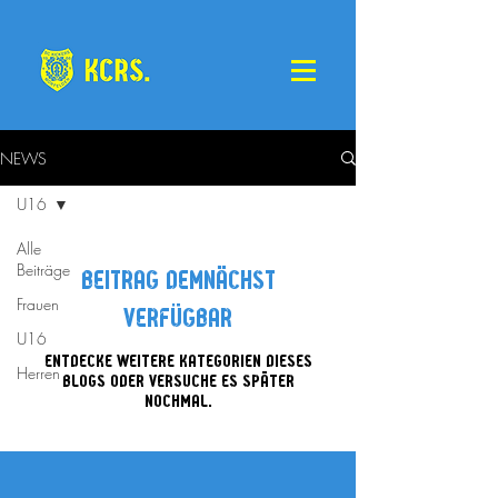
NEWS
U16
Alle
Beiträge
Beitrag demnächst
Frauen
verfügbar
U16
Entdecke weitere Kategorien dieses
Herren
Blogs oder versuche es später
nochmal.